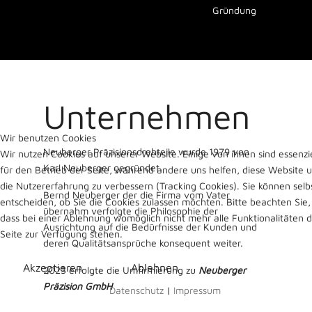
Gründung
Unternehmen
Wir benutzen Cookies
Neuberger Präzisionsdrehteile wurde 1979 von
Wir nutzen Cookies auf unserer Website. Einige von ihnen sind essenzie
Karl Neuberger gegründet.
für den Betrieb der Seite, während andere uns helfen, diese Website 
die Nutzererfahrung zu verbessern (Tracking Cookies). Sie können selb
Bernd Neuberger der die Firma vom Vater
entscheiden, ob Sie die Cookies zulassen möchten. Bitte beachten Sie,
übernahm verfolgte die Philosophie der
dass bei einer Ablehnung womöglich nicht mehr alle Funktionalitäten 
Ausrichtung auf die Bedürfnisse der Kunden und
Seite zur Verfügung stehen.
deren Qualitätsansprüche konsequent weiter.
Akzeptieren
Ablehnen
2023 erfolgte die Umfirmierung zu
Neuberger
Präzision GmbH
Datenschutz
|
Impressum