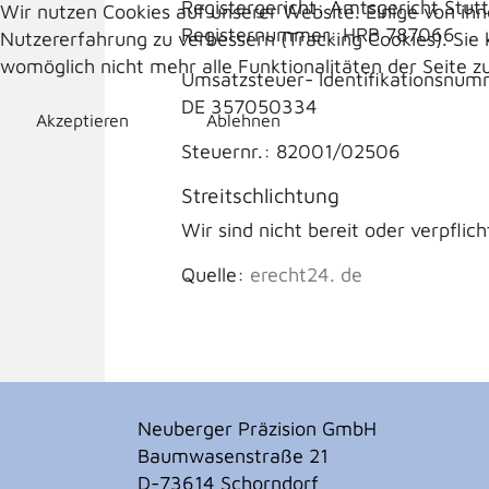
Registergericht: Amtsgericht Stut
Wir nutzen Cookies auf unserer Website. Einige von ihn
Registernummer: HRB 787066
Nutzererfahrung zu verbessern (Tracking Cookies). Sie 
womöglich nicht mehr alle Funktionalitäten der Seite z
Umsatzsteuer- Identifikationsnu
DE 357050334
Akzeptieren
Ablehnen
Steuernr.: 82001/02506
Streitschlichtung
Wir sind nicht bereit oder verpfli
Quelle:
erecht24. de
Neuberger Präzision GmbH
Baumwasenstraße 21
D-73614 Schorndorf