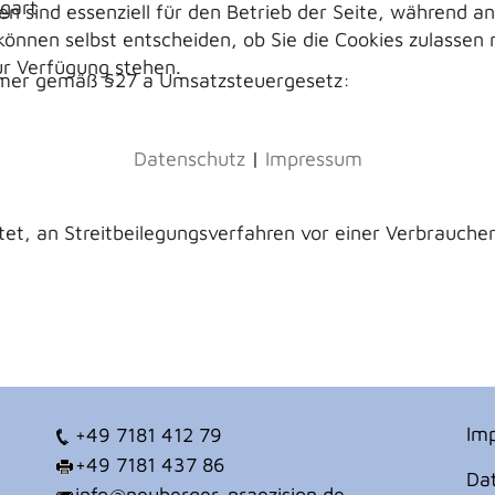
tgart
en sind essenziell für den Betrieb der Seite, während a
können selbst entscheiden, ob Sie die Cookies zulassen
ur Verfügung stehen.
mmer gemäß §27 a Umsatzsteuergesetz:
Datenschutz
|
Impressum
chtet, an Streitbeilegungsverfahren vor einer Verbrauche
Im
+49 7181 412 79
+49 7181 437 86
Da
info@neuberger-praezision.de